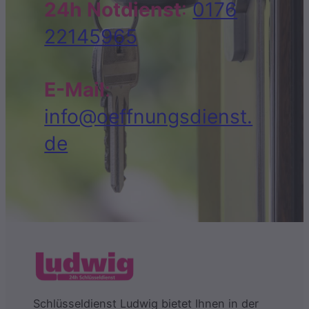
24h Notdienst
:
0176
22145965
E-Mail
:
info@oeffnungsdienst.
de
Schlüsseldienst Ludwig bietet Ihnen in der