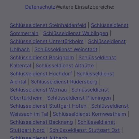
Datenschutz
Weitere Einsatzbereiche:
Schlüsseldienst Steinhaldenfeld
|
Schlüsseldienst
Sommerrain
|
Schlüsseldienst Waiblingen
|
Schlüsseldienst Untertürkheim
|
Schlüsseldienst
Uhlbach
|
Schlüsseldienst Weinstadt
|
Schlüsseldienst Besigheim
|
Schlüsseldienst
Kaltental
|
Schlüsseldienst Althütte
|
Schlüsseldienst Hochdorf
|
Schlüsseldienst
Aichtal
|
Schlüsseldienst Rudersberg
|
Schlüsseldienst Wernau
|
Schlüsseldienst
Obertürkheim
|
Schlüsseldienst Plieningen
|
Schlüsseldienst Stuttgart Hofen
|
Schlüsseldienst
Weissach im Tal
|
Schlüsseldienst Kornwestheim
|
Schlüsseldienst Backnang
|
Schlüsseldienst
Stuttgart Nord
|
Schlüsseldienst Stuttgart Ost
|
Schlüsseldienst Altbach